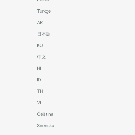
Türkçe
AR
日本語
KO
中文
HI
ID
TH
VI
Čeština
Svenska