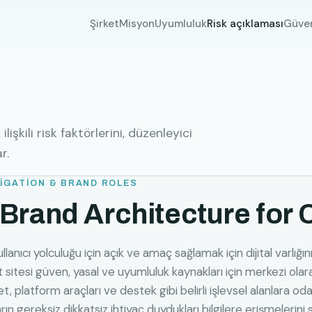
Şirket
Misyon
Uyumluluk
Risk açıklaması
Güven
işkili risk faktörlerini, düzenleyici
r.
IGATION & BRAND ROLES
 Brand Architecture for C
anıcı yolculuğu için açık ve amaç sağlamak için dijital varlığını 
t sitesi güven, yasal ve uyumluluk kaynakları için merkezi ola
et, platform araçları ve destek gibi belirli işlevsel alanlara odak
ların gereksiz dikkatsiz ihtiyaç duydukları bilgilere erişmelerini