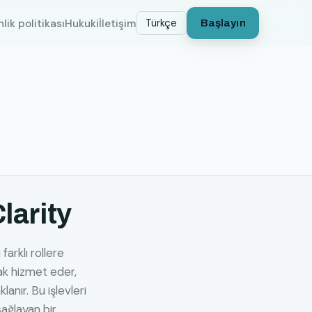
lik politikası
Hukuki
İletişim
Türkçe
Başlayın
larity
farklı rollere
rak hizmet eder,
lanır. Bu işlevleri
 sağlayan bir