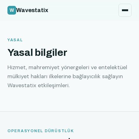
Güvenlik politikası
Wavestatix
Hukuki
İletişim
YASAL
Yasal bilgiler
Hizmet, mahremiyet yönergeleri ve entelektüel
mülkiyet hakları ilkelerine bağlayıcılık sağlayın
Wavestatix etkileşimleri.
OPERASYONEL DÜRÜSTLÜK