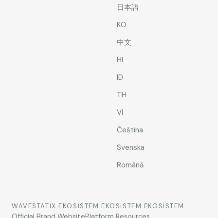
日本語
KO
中文
HI
ID
TH
VI
Čeština
Svenska
Română
WAVESTATIX EKOSISTEM EKOSISTEM EKOSISTEM
Official Brand Website
Platform Resources