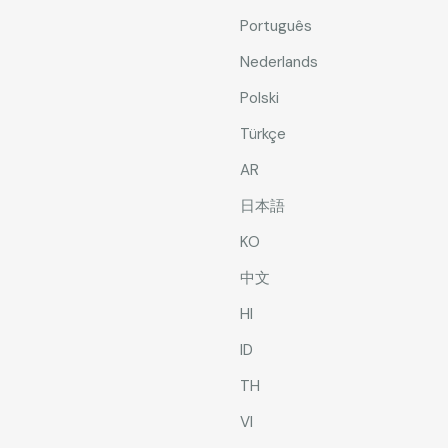
Português
Nederlands
Polski
Türkçe
AR
日本語
KO
中文
HI
ID
TH
VI