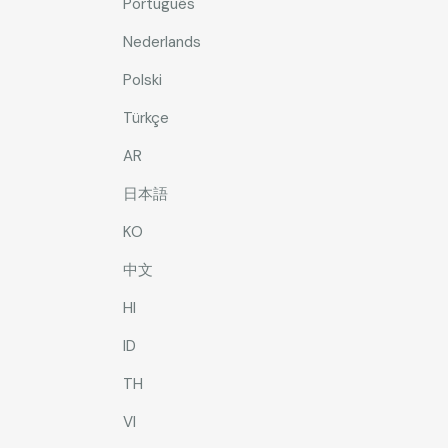
Português
Nederlands
Polski
Türkçe
AR
日本語
KO
中文
HI
ID
TH
VI