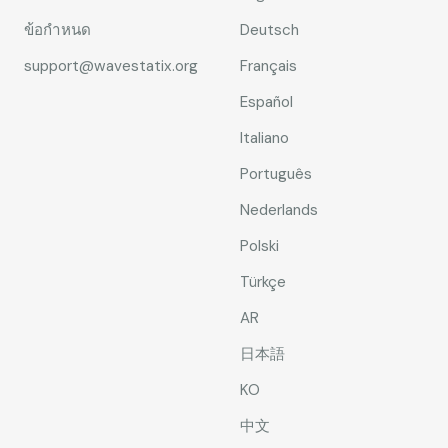
ข้อกำหนด
Deutsch
support@wavestatix.org
Français
Español
Italiano
Português
Nederlands
Polski
Türkçe
AR
日本語
KO
中文