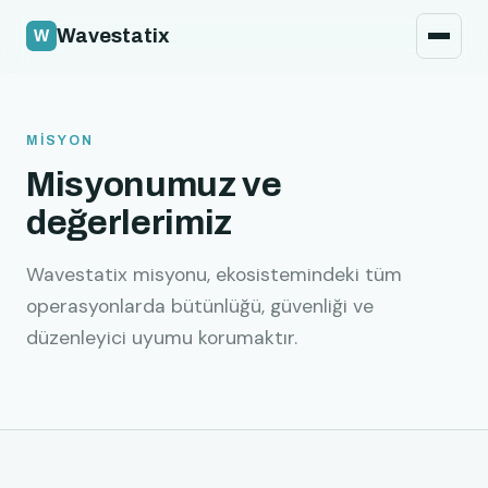
Güvenlik politikası
Wavestatix
Hukuki
İletişim
MİSYON
Misyonumuz ve
değerlerimiz
Wavestatix misyonu, ekosistemindeki tüm
operasyonlarda bütünlüğü, güvenliği ve
düzenleyici uyumu korumaktır.