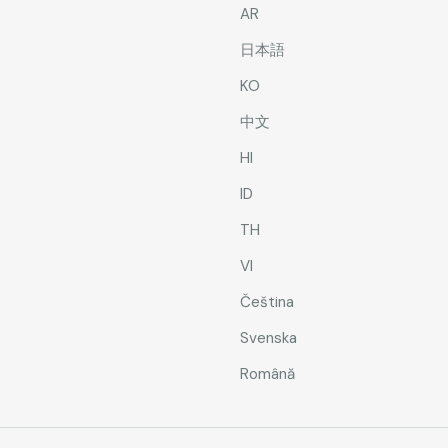
AR
日本語
KO
中文
HI
ID
TH
VI
Čeština
Svenska
Română