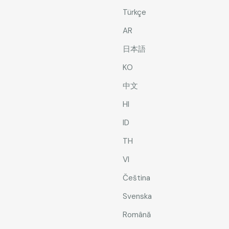
Türkçe
AR
日本語
KO
中文
HI
ID
TH
VI
Čeština
Svenska
Română