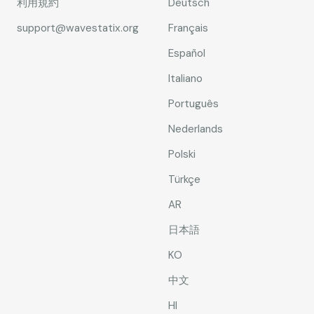
利用規約
Deutsch
support@wavestatix.org
Français
Español
Italiano
Português
Nederlands
Polski
Türkçe
AR
日本語
KO
中文
HI