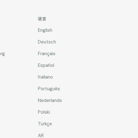
语言
English
Deutsch
rg
Français
Español
Italiano
Português
Nederlands
Polski
Türkçe
AR