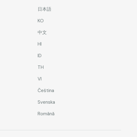
日本語
KO
中文
HI
ID
TH
VI
Čeština
Svenska
Română