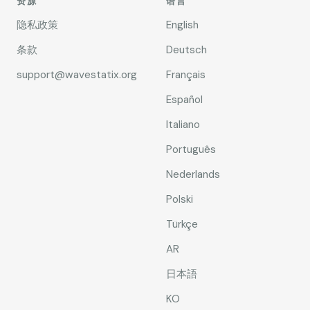
资源
语言
隐私政策
English
条款
Deutsch
support@wavestatix.org
Français
Español
Italiano
Português
Nederlands
Polski
Türkçe
AR
日本語
KO