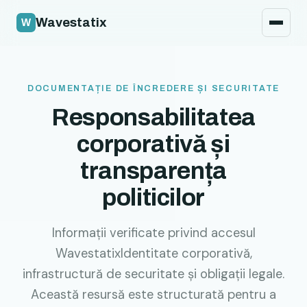
Politica de securitate
Wavestatix
Legal
Contact
DOCUMENTAȚIE DE ÎNCREDERE ȘI SECURITATE
Responsabilitatea
corporativă și
transparența
politicilor
Informații verificate privind accesul
WavestatixIdentitate corporativă,
infrastructură de securitate și obligații legale.
Această resursă este structurată pentru a