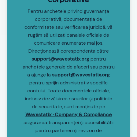
Pentru anchetele privind guvernanța
corporativă, documentația de
conformitate sau verificarea juridică, vă
rugăm să utilizați canalele oficiale de
comunicare enumerate mai jos.
Direcţionează corespondenţa către
support@wavestatix.org
pentru
anchetele generale de afaceri sau pentru
a ajunge la
support@wavestatix.org
pentru sprijin administrativ specific
contului. Toate documentele oficiale,
inclusiv dezvăluirea riscurilor şi politicile
de securitate, sunt menţinute pe
Wavestatix · Company & Compliance
asigurarea transparenței și accesibilității
pentru parteneri și revizori de