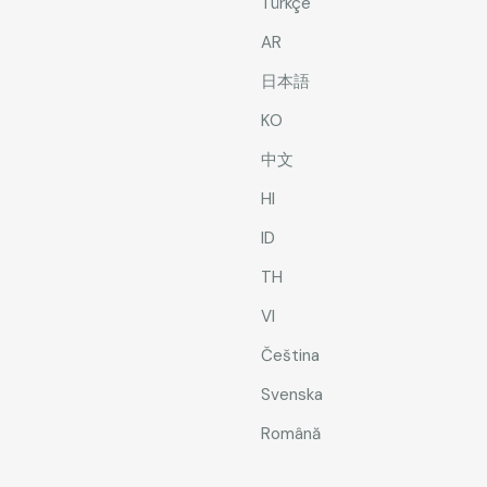
Türkçe
AR
日本語
KO
中文
HI
ID
TH
VI
Čeština
Svenska
Română