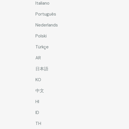
Italiano
Português
Nederlands
Polski
Türkçe
AR
日本語
KO
中文
HI
ID
TH