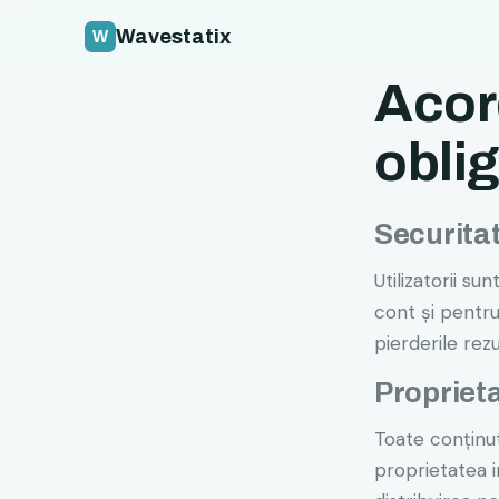
Wavestatix
Acord
oblig
Securita
Utilizatorii su
cont și pentru
pierderile rezu
Proprieta
Toate conținut
proprietatea i