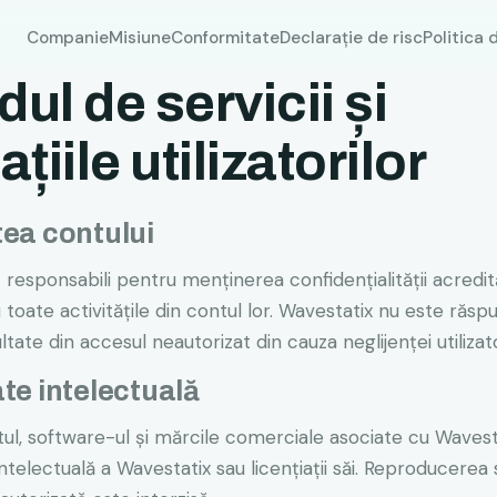
Companie
Misiune
Conformitate
Declarație de risc
Politica 
ul de servicii și
ațiile utilizatorilor
tea contului
nt responsabili pentru menținerea confidențialității acredit
 toate activitățile din contul lor. Wavestatix nu este răs
ltate din accesul neautorizat din cauza neglijenței utilizato
te intelectuală
ul, software-ul și mărcile comerciale asociate cu Wavest
ntelectuală a Wavestatix sau licențiații săi. Reproducerea 