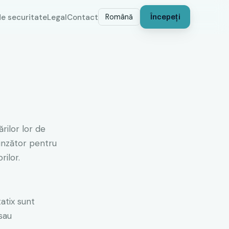
de securitate
Legal
Contact
Română
Începeți
ărilor lor de
punzător pentru
rilor.
atix sunt
sau