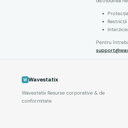
distribuirea ne
Protecţia
Restricți
Interzice
Pentru întrebăr
support@wave
Wavestatix
Wavestatix Resurse corporative & de
conformitate