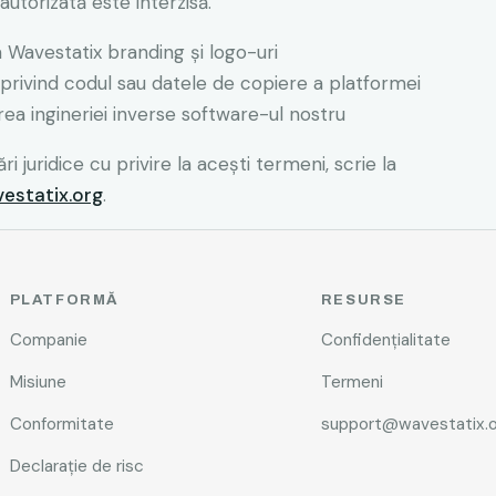
autorizată este interzisă.
 Wavestatix branding și logo-uri
i privind codul sau datele de copiere a platformei
rea ingineriei inverse software-ul nostru
i juridice cu privire la acești termeni, scrie la
statix.org
.
PLATFORMĂ
RESURSE
Companie
Confidențialitate
Misiune
Termeni
Conformitate
support@wavestatix.o
Declarație de risc