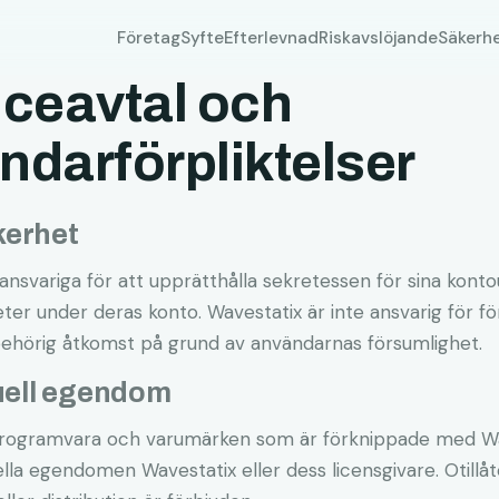
Företag
Syfte
Efterlevnad
Riskavslöjande
Säkerh
iceavtal och
ndarförpliktelser
kerhet
ansvariga för att upprätthålla sekretessen för sina kont
iteter under deras konto. Wavestatix är inte ansvarig för f
behörig åtkomst på grund av användarnas försumlighet.
tuell egendom
, programvara och varumärken som är förknippade med Wa
lla egendomen Wavestatix eller dess licensgivare. Otillå