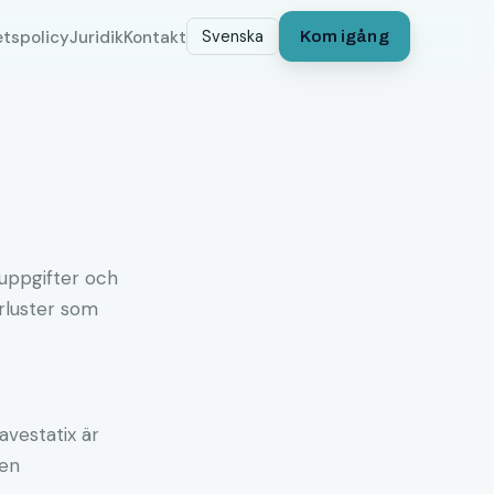
etspolicy
Juridik
Kontakt
Svenska
Kom igång
ouppgifter och
örluster som
vestatix är
ten