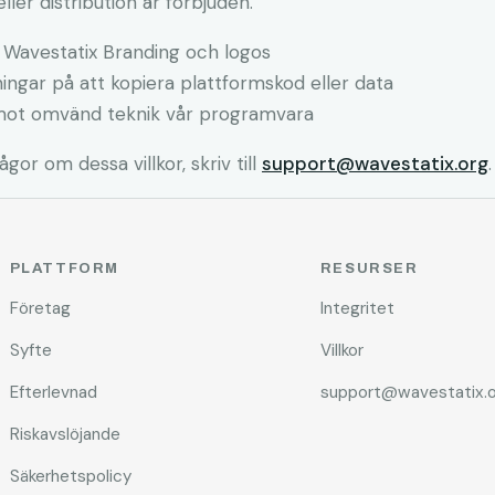
ller distribution är förbjuden.
 Wavestatix Branding och logos
ingar på att kopiera plattformskod eller data
ot omvänd teknik vår programvara
rågor om dessa villkor, skriv till
support@wavestatix.org
.
PLATTFORM
RESURSER
Företag
Integritet
Syfte
Villkor
Efterlevnad
support@wavestatix.o
Riskavslöjande
Säkerhetspolicy