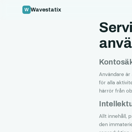
Wavestatix
Serv
anvä
Kontosä
Användare är 
för alla aktiv
härrör från o
Intellek
Allt innehåll
den immaterie