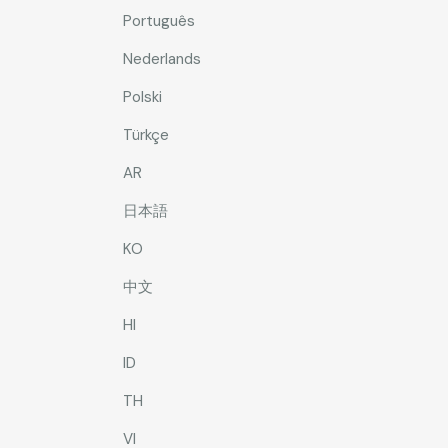
Português
Nederlands
Polski
Türkçe
AR
日本語
KO
中文
HI
ID
TH
VI