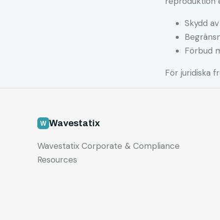
reproduktion e
Skydd av
Begränsn
Förbud m
För juridiska f
Wavestatix
Wavestatix Corporate & Compliance
Resources