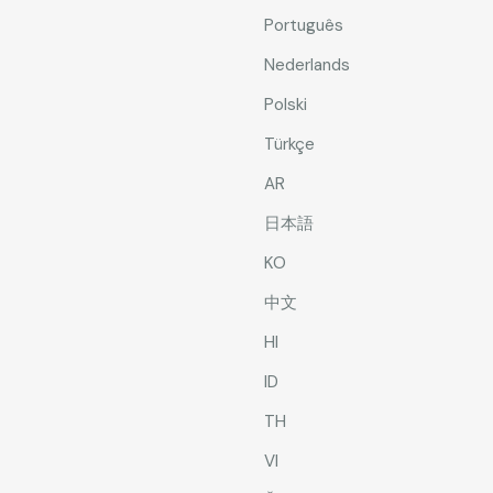
Português
Nederlands
Polski
Türkçe
AR
日本語
KO
中文
HI
ID
TH
VI