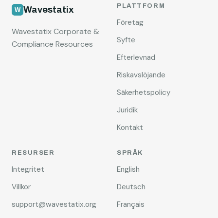
PLATTFORM
Wavestatix
Företag
Wavestatix Corporate &
Syfte
Compliance Resources
Efterlevnad
Riskavslöjande
Säkerhetspolicy
Juridik
Kontakt
RESURSER
SPRÅK
Integritet
English
Villkor
Deutsch
support@wavestatix.org
Français