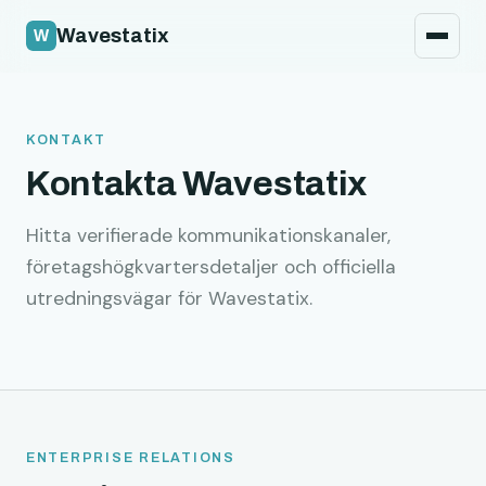
Säkerhetspolicy
Wavestatix
Juridik
Kontakt
KONTAKT
Kontakta Wavestatix
Hitta verifierade kommunikationskanaler,
företagshögkvartersdetaljer och officiella
utredningsvägar för Wavestatix.
ENTERPRISE RELATIONS