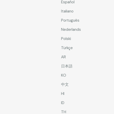
Español
Italiano
Português
Nederlands
Polski
Türkçe
AR
日本語
KO
中文
HI
ID
TH