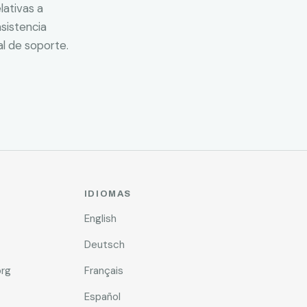
lativas a
asistencia
al de soporte.
IDIOMAS
English
Deutsch
rg
Français
Español