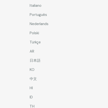
Italiano
Português
Nederlands
Polski
Türkçe
AR
日本語
KO
中文
HI
ID
TH